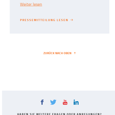
Weiter lesen
PRESSEMITTEILUNG LESEN
PRESSEMITTEILUNG LESEN
ZURÜCK NACH OBEN
HABEN SIE WEITERE FRAGEN ODER ANREGUNGEN?